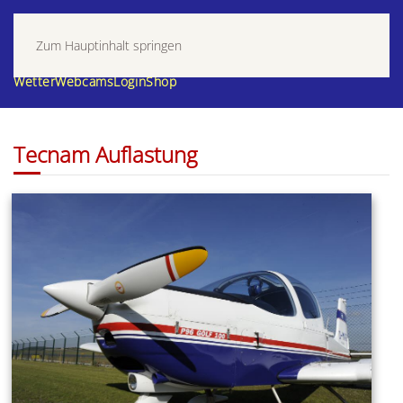
Zum Hauptinhalt springen
Wetter
Webcams
Login
Shop
Tecnam Auflastung