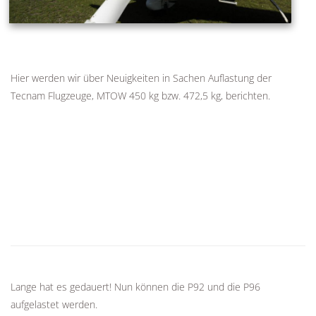
Hier werden wir über Neuigkeiten in Sachen Auflastung der
Tecnam Flugzeuge, MTOW 450 kg bzw. 472,5 kg, berichten.
Lange hat es gedauert! Nun können die P92 und die P96
aufgelastet werden.